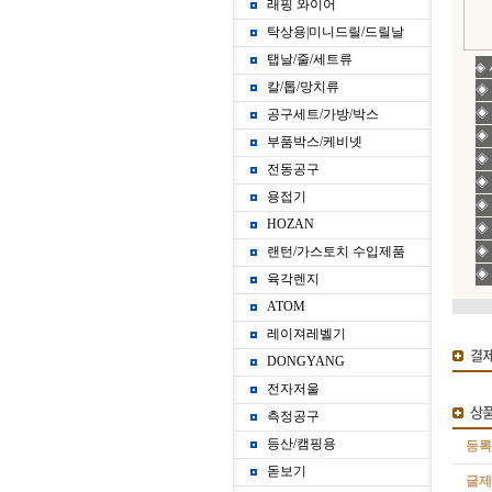
래핑 와이어
탁상용|미니드릴/드릴날
탭날/줄/세트류
◈
칼/톱/망치류
◈
◈
공구세트/가방/박스
◈
부품박스/케비넷
◈
전동공구
◈
용접기
◈
HOZAN
◈
랜턴/가스토치 수입제품
◈
◈
육각렌지
ATOM
레이져레벨기
DONGYANG
전자저울
측정공구
등산/캠핑용
등
돋보기
글제