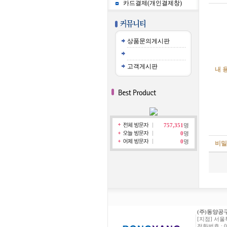
카드결제(개인결제창)
상품문의게시판
고객게시판
내 
757,351
명
0
명
0
명
비
(주)동양공
[지점] 서울
전화번호 : 02