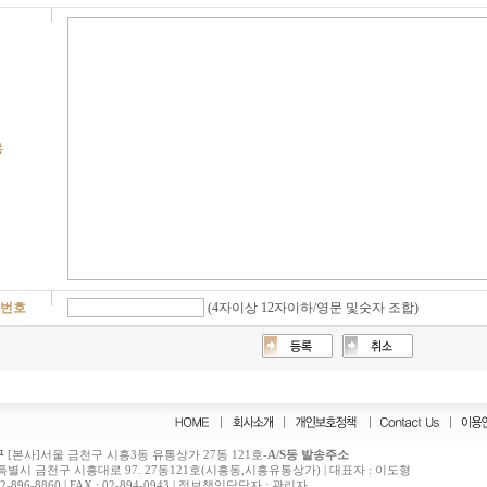
용
밀번호
(4자이상 12자이하/영문 및숫자 조합)
구
[본사]서울 금천구 시흥3동 유통상가 27동 121호-
A/S등 발송주소
특별시 금천구 시흥대로 97. 27동121호(시흥동,시흥유통상가) | 대표자 : 이도형
-896-8860 | FAX : 02-894-0943 | 정보책임담당자 : 관리자