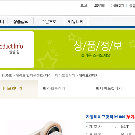
HOME
>
테이프/멀티곤센트/ 타이
>
테이프컷터기
>
테이프컷티기
▣
▣
테이프컷티기
라벨분리기
테이프컷티기
자동테이프컷터 M-800
[부가
제 조 사
:
ECT
모 델 명
:
M-800