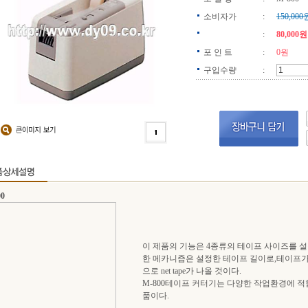
소비자가
:
150,000
:
80,000원
포 인 트
:
0원
구입수량
:
00
이 제품의 기능은 4종류의 테이프 사이즈를 설
한 메카니즘은 설정한 테이프 길이로,테이프가
으로 net tape가 나올 것이다.
M-800테이프 커터기는 다양한 작업환경에 적
품이다.