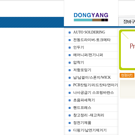
AUTO SOLDERING
전동드라이버-토크메타
인두기
에어니퍼/전기니퍼
압착기
저항포밍기
납/납걸이/스폰지/WICK
PCB캇팅기/리드캇타/연마기
나사공급기 스프링바란스
초음파세척기
핸드프레스
창고정리 -재고처리
정전기제품
디핑기/납연기제거기