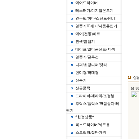
에어드라이버
테스터기/디지탈온도계
인두팁/히타/스텐드/NUT
열풍기IC제거/자동흡입기
에어(전동)비트
핀셋/흡입기
테이프/멀티곤센트/ 타이
열풍기/글루건
니퍼/초경니퍼/캇타
현미경/확대경
선풍기
신규품목
M-8
드라이버/세라믹/조정봉
후락스/플럭스/크림솔다 레
핑기
*한정상품*
복스드라이버/세트류
스트립퍼/절단가위