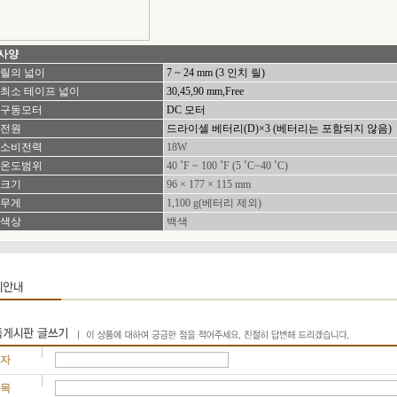
사양
 릴의 넓이
7 ~ 24 mm (3 인치 릴)
 최소 테이프 넓이
30,45,90 mm,Free
 구동모터
DC 모터
 전원
드라이셀 베터리(D)×3 (베터리는 포함되지 않음)
 소비전력
18W
 온도범위
40 ˚F ~ 100 ˚F (5 ˚C~40 ˚C)
 크기
96 × 177 × 115 mm
 무게
1,100 g(베터리 제외)
 색상
백색
록자
목