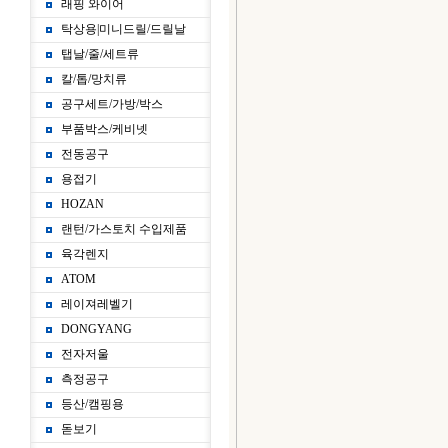
래핑 와이어
탁상용|미니드릴/드릴날
탭날/줄/세트류
칼/톱/망치류
공구세트/가방/박스
부품박스/케비넷
전동공구
용접기
HOZAN
랜턴/가스토치 수입제품
육각렌지
ATOM
레이져레벨기
DONGYANG
전자저울
측정공구
등산/캠핑용
돋보기