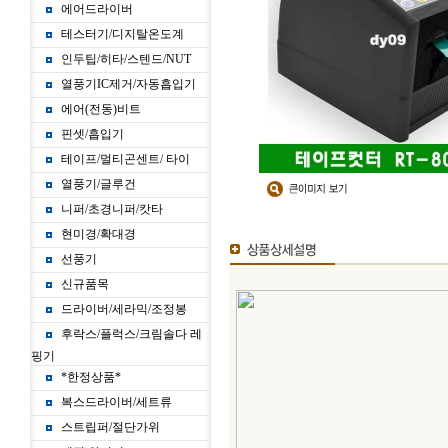
에어드라이버
테스터기/디지탈온도계
인두팁/히타/스텐드/NUT
열풍기IC제거/자동흡입기
에어(전동)비트
핀셋/흡입기
테이프/멀티곤센트/ 타이
열풍기/글루건
니퍼/초경니퍼/캇타
현미경/확대경
선풍기
신규품목
드라이버/세라믹/조정봉
후락스/플럭스/크림솔다 레
핑기
*한정상품*
복스드라이버/세트류
스트립퍼/절단가위