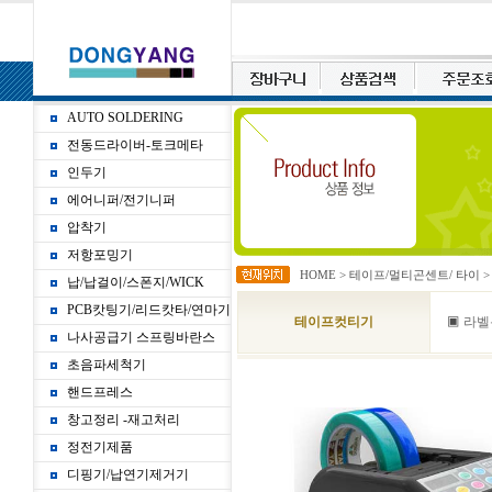
AUTO SOLDERING
전동드라이버-토크메타
인두기
에어니퍼/전기니퍼
압착기
저항포밍기
HOME
>
테이프/멀티곤센트/ 타이
납/납걸이/스폰지/WICK
PCB캇팅기/리드캇타/연마기
▣
테이프컷티기
라벨
나사공급기 스프링바란스
초음파세척기
핸드프레스
창고정리 -재고처리
정전기제품
디핑기/납연기제거기