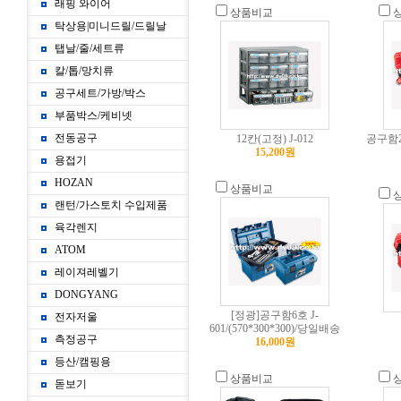
래핑 와이어
상품비교
탁상용|미니드릴/드릴날
탭날/줄/세트류
칼/톱/망치류
공구세트/가방/박스
부품박스/케비넷
전동공구
12칸(고정) J-012
공구함2호 
15,200원
용접기
HOZAN
상품비교
랜턴/가스토치 수입제품
육각렌지
ATOM
레이져레벨기
DONGYANG
[정광]공구함6호 J-
전자저울
601/(570*300*300)/당일배송
측정공구
16,000원
등산/캠핑용
상품비교
돋보기