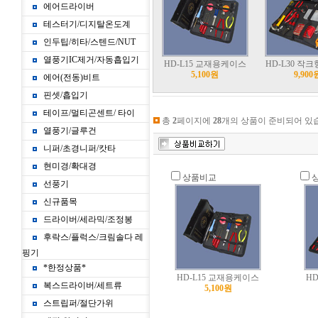
에어드라이버
테스터기/디지탈온도계
인두팁/히타/스텐드/NUT
열풍기IC제거/자동흡입기
HD-L15 교재용케이스
HD-L30 작
5,100원
9,900
에어(전동)비트
핀셋/흡입기
테이프/멀티곤센트/ 타이
총
2
페이지에
28
개의 상품이 준비되어 있
열풍기/글루건
니퍼/초경니퍼/캇타
현미경/확대경
상품비교
선풍기
신규품목
드라이버/세라믹/조정봉
후락스/플럭스/크림솔다 레
핑기
*한정상품*
HD-L15 교재용케이스
H
복스드라이버/세트류
5,100원
스트립퍼/절단가위