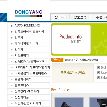
AUTO SOLDERING
전동드라이버-토크메타
인두기
에어니퍼/전기니퍼
압착기
저항포밍기
HOME
>
공구세트/가방/박스
납/납걸이/스폰지/WICK
PCB캇팅기/리드캇타/연마기
▣
Tool-
▣
공구세트/가방/박스
Raac
나사공급기 스프링바란스
▣
SMA
초음파세척기
핸드프레스
창고정리 -재고처리
정전기제품
디핑기/납연기제거기