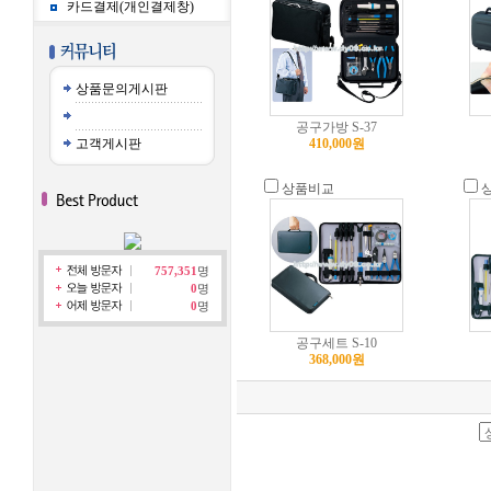
카드결제(개인결제창)
상품문의게시판
공구가방 S-37
고객게시판
410,000원
상품비교
757,351
명
0
명
0
명
공구세트 S-10
368,000원