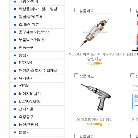
래핑 와이어
탁상용|미니드릴/드릴날
상품비교
탭날/줄/세트류
칼/톱/망치류
공구세트/가방/박스
부품박스/케비넷
전동공구
VESSEL 에어드라이버GT-S6.5D
[베셀]T
용접기
당일배송
HOZAN
440,000원
랜턴/가스토치 수입제품
상품비교
육각렌지
ATOM
레이져레벨기
DONGYANG
전자저울
측정공구
에어드라이버 GT-PH5
에어
691,000원
등산/캠핑용
돋보기
상품비교