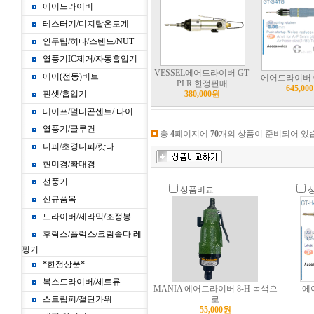
에어드라이버
테스터기/디지탈온도계
인두팁/히타/스텐드/NUT
열풍기IC제거/자동흡입기
VESSEL에어드라이버 GT-
에어(전동)비트
에어드라이버 G
PLR 한정판매
645,00
핀셋/흡입기
380,000원
테이프/멀티곤센트/ 타이
열풍기/글루건
총
4
페이지에
70
개의 상품이 준비되어 있
니퍼/초경니퍼/캇타
현미경/확대경
선풍기
상품비교
신규품목
드라이버/세라믹/조정봉
후락스/플럭스/크림솔다 레
핑기
*한정상품*
복스드라이버/세트류
MANIA 에어드라이버 8-H 녹색으
에
스트립퍼/절단가위
로
55,000원