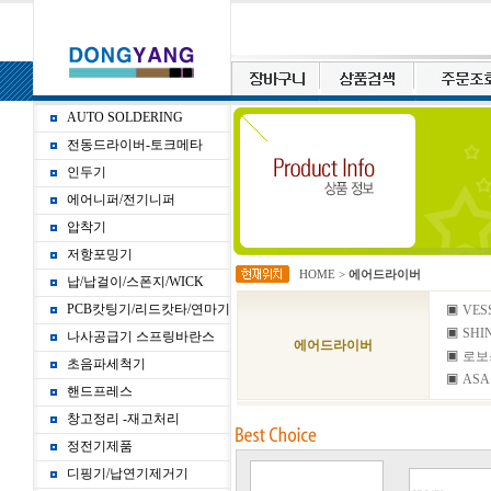
AUTO SOLDERING
전동드라이버-토크메타
인두기
에어니퍼/전기니퍼
압착기
저항포밍기
HOME
>
에어드라이버
납/납걸이/스폰지/WICK
PCB캇팅기/리드캇타/연마기
▣
VES
▣
SHI
나사공급기 스프링바란스
에어드라이버
▣
로보
초음파세척기
▣
ASA
핸드프레스
창고정리 -재고처리
정전기제품
디핑기/납연기제거기