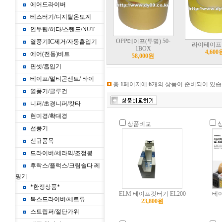
에어드라이버
테스터기/디지탈온도계
인두팁/히타/스텐드/NUT
OPP테이프(투명) 50-
열풍기IC제거/자동흡입기
라이테이프 5
1BOX
4,600
에어(전동)비트
58,000원
핀셋/흡입기
테이프/멀티곤센트/ 타이
총
1
페이지에
6
개의 상품이 준비되어 있습
열풍기/글루건
니퍼/초경니퍼/캇타
현미경/확대경
상품비교
선풍기
신규품목
드라이버/세라믹/조정봉
후락스/플럭스/크림솔다 레
핑기
*한정상품*
ELM 테이프컷터기 EL200
테이
복스드라이버/세트류
23,800원
스트립퍼/절단가위