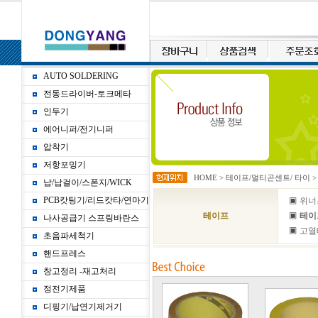
AUTO SOLDERING
전동드라이버-토크메타
인두기
에어니퍼/전기니퍼
압착기
저항포밍기
HOME
>
테이프/멀티곤센트/ 타이
납/납걸이/스폰지/WICK
PCB캇팅기/리드캇타/연마기
▣
위너
▣
테이프
테이
나사공급기 스프링바란스
▣
고열
초음파세척기
핸드프레스
창고정리 -재고처리
정전기제품
디핑기/납연기제거기