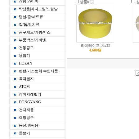
래핑 와이어
상품비교
탁상용|미니드릴/드릴날
탭날/줄/세트류
칼/톱/망치류
공구세트/가방/박스
부품박스/케비넷
라이테이프 50x33
전동공구
4,600원
용접기
HOZAN
랜턴/가스토치 수입제품
육각렌지
ATOM
레이져레벨기
DONGYANG
전자저울
측정공구
등산/캠핑용
돋보기